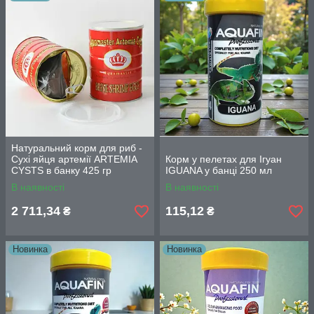
Натуральний корм для риб -
Сухі яйця артемії ARTEMIA
Корм у пелетах для Ігуан
CYSTS в банку 425 гр
IGUANA у банці 250 мл
В наявності
В наявності
2 711,34
115,12
₴
₴
Новинка
Новинка