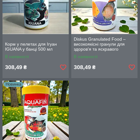
Diskus Granulated Food –
Корм у пелетах для Ігуан
високоякісні гранули для
IGUANA у банці 500 мл
здоров'я та яскравого
фарбування риб, банку 500
В наявності
В наявності
мл
308,49
308,49
₴
₴
Новинка