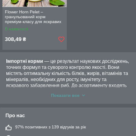
Flower Horn Pelet –
гранульований корм
преміум-класу для яскравих
та сильних риб, 500 мл
В наявності
308,49
₴
Імпортні корми
— це результат наукових досліджень,
точних формул та суворого контролю якості. Вони
містять оптимальну кількість білків, жирів, вітамінів та
мінералів, необхідних для росту, імунітету та
яскравого забарвлення риб. До асортименту входять
корми для всеїдних, травоїдних та хижих видів, а
Показати все
також спеціальні лінійки для дискусів, цихлід, сомів,
креветок та інших акваріумних мешканців.
Імпортні виробники кормів пропонують формули,
Про нас
орієнтовані на різні стадії життя риб — від мальків до
дорослих особин. У нашому асортименті кормів, ви
97% позитивних з 139 відгуків за рік
знайдете: сухі яйця артемії для повноцінного