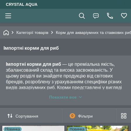
CRYSTAL AQUA
Категорії товарів
Корм для акваріумних та ставкових ри
Імпортні корми для риб
Імпортні корми для риб
— це преміальна якість,
збалансований склад та висока засвоюваність. У
цьому розділі ви знайдете продукцію від світових
брендів, розроблену з урахуванням специфіки різних
видів акваріумних риб. Корми представлені у вигляді
пластівців, гранул, таблеток, чіпсів і навіть яйця
Показати все
артемій для різних рівнів годування.
Подбайте про здоров'я та яскраве забарвлення
своїх вихованців — виберіть та замовте
Сортування
0
Фільтри
імпортний корм вже сьогодні!
Новинка
Новинка