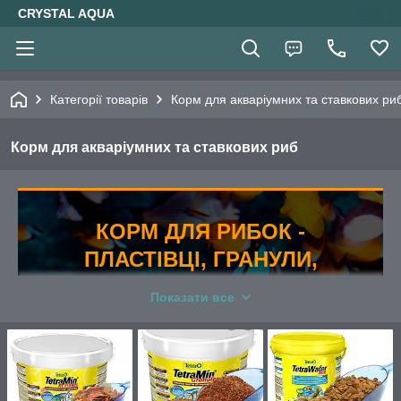
CRYSTAL AQUA
Категорії товарів
Корм для акваріумних та ставкових ри
Корм для акваріумних та ставкових риб
КОРМ ДЛЯ РИБОК -
ПЛАСТІВЦІ, ГРАНУЛИ,
ЧІПСИ, ПАЛИЧКИ РІЗНОГО
Показати все
СКЛАДУ
5 варіантів форми корму для усіх типів риб.
Також у нас ви можете
купити штучні рослини
в акваріум
та все необхідне обладнання для