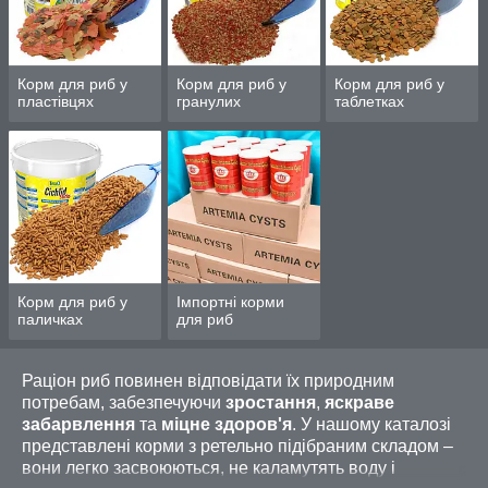
обслуговування!
Приступити до вибору
Корм для риб у
Корм для риб у
Корм для риб у
пластівцях
гранулих
таблетках
ЯКИЙ ОБРАТИ КОРМ ДЛЯ
АКВАРІУМНИХ РИБОК?
Корм для риб у
Імпортні корми
паличках
для риб
Раціон риб повинен відповідати їх природним
потребам, забезпечуючи
зростання
,
яскраве
забарвлення
та
міцне здоров'я
. У нашому каталозі
представлені корми з ретельно підібраним складом –
вони легко засвоюються, не каламутять воду і