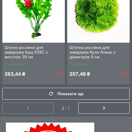
Штучні рослини для
Штучна рослина для
акваріума Кущ-039C з
акваріума Куля Атман з
висотою 39 см
діаметром 9 см
В наявності
В наявності
263,44
207,48
₴
₴
Показати ще
1
/ 2