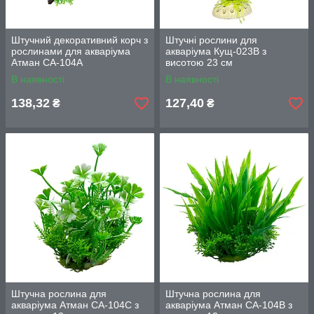
Штучний декоративний корч з
Штучні рослини для
рослинами для акваріума
акваріума Кущ-023B з
Атман CA-104A
висотою 23 см
В наявності
В наявності
138,32
127,40
₴
₴
Штучна рослина для
Штучна рослина для
акваріума Атман CA-104C з
акваріума Атман CA-104B з