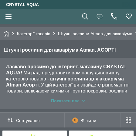
CRYSTAL AQUA
Категорії товарів
Штучні рослини Atman для акваріума
Штучні рослини для акваріума Atman, АСОРТІ
Ласкаво просимо до інтернет-магазину CRYSTAL
AQUA!
Ми раді представити вам нашу дивовижну
категорію товарів -
штучні рослини для акваріума
Atman Асорті
. У цій категорії ви знайдете різноманітні
товари, включаючи килимки ґрунтопокровки, рослини
у вигляді куль і гроти, вкриті рослинністю.
Показати все
Килимки ґрунтопокровки
- це чудове рішення для
створення покриття на дні акваріума, яке імітує
природний ландшафт із рослинністю. Вони створюють
Сортування
0
Фільтри
враження густої трави або моху, надаючи акваріуму
реалістичності та краси. Килимки ґрунтопокровки
доступні в різних кольорах і текстурах, щоб ви могли