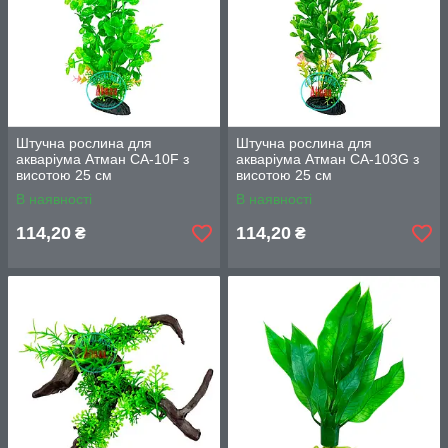
Штучна рослина для
Штучна рослина для
акваріума Атман CA-10F з
акваріума Атман CA-103G з
висотою 25 см
висотою 25 см
В наявності
В наявності
114,20
114,20
₴
₴