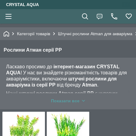
CRYSTAL AQUA
Категорії товарів
Штучні рослини Atman для акваріума
Рослини Атман серії PP
Ласкаво просимо до
інтернет-магазин CRYSTAL
AQUA
! У нас ви знайдете різноманітність товарів для
акваріумістики, включаючи
штучні рослини для
акваріума із серії PP
від бренду
Atman
.
Наші
штучні рослини Atman серії PP
є чудовим
вибором для створення мальовничого та природного
Показати все
вигляду у вашому акваріумі. Вони є реалістичними
імітаціями рослин, які створюють затишну і природну
атмосферу в акваріумному середовищі.
Категорія товарів "
Штучні рослини для акваріума
Atman серії PP
" включає різноманітні види рослин,