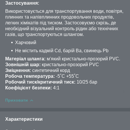
Застосування:
Використовується для транспортування води, повітря,
плинних та напівплинних продовольчих продуктів,
легких хімікатів під тиском. Застосовуємо скрізь, де
необхідний візуальний контроль рідин або технічних
газів, що транспортуються шлангом.
Харчовий
Не містить кадмій Cd, барій Ba, свинець Pb
Матеріал шланга:
м'який кристально-прозорий PVC.
Зовнішній шар:
кристально-прозорий РVC
Зміцнення:
синтетичний корд
Робоча температура:
-5˚C +55˚C
Робочий тиск/критичний тиск:
10/25 бар
Коефіцієнт безпеки:
4:1
Приховати
Характеристики