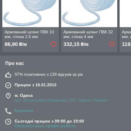
Армований шланг ПВХ 10
Армований шланг ПВХ 32
Армо
мм, стінка 2,5 мм
мм, стінка 4 мм
мм, 
86,90
332,15
119
₴/м
₴/м
Про нас
97% позитивних з 139 відгуків за рік
Працює з 16.01.2013
м. Одеса
вул. Космонавта Комарова 12/5, Одеса, Україна
Контакти
Сьогодні працює з 09:00 до 19:00
Показати весь графік роботи