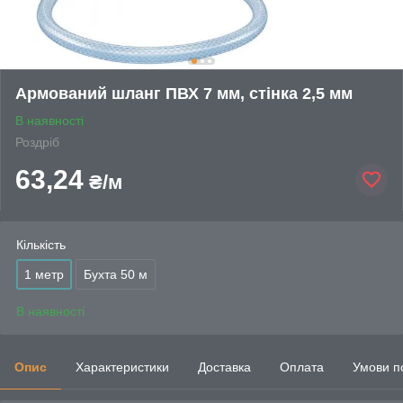
Армований шланг ПВХ 7 мм, стінка 2,5 мм
В наявності
Роздріб
63,24
₴/м
Кількість
1 метр
Бухта 50 м
В наявності
Опис
Характеристики
Доставка
Оплата
Умови п