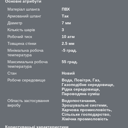
Основні атрибути
Матеріал шланга
ПВХ
Армований шланг
Так
Діаметр
7 мм
Кількість шарів
3
Робочий тиск
10 атм
Товщина стінки
2.5 мм
Мінімальна робоча
-5 град.
температура
Максимальна робоча
55 град.
температура
Стан
Новий
Робоче середовище
Вода, Повітря, Газ,
Газоподібне середовище,
Рідка середовище,
Пароводяна суміш
Область застосування
Водопостачання,
виробу
Зрошувальні системи,
Харчова промисловість,
Сільське господарство,
Хімічна промисловість
Користувацькі характеристики