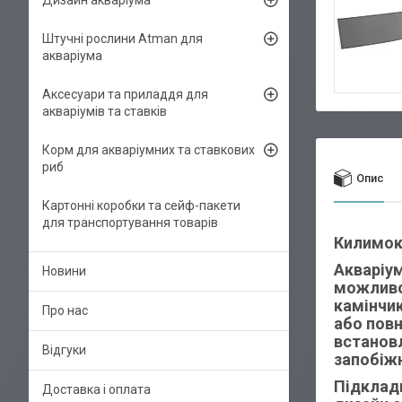
Дизайн акваріума
Штучні рослини Atman для
акваріума
Аксесуари та приладдя для
акваріумів та ставків
Корм для акваріумних та ставкових
риб
Опис
Картонні коробки та сейф-пакети
для транспортування товарів
Килимок-
Акваріу
Новини
можливог
камінчик
Про нас
або повн
встановл
Відгуки
запобіжн
Підкладк
Доставка і оплата