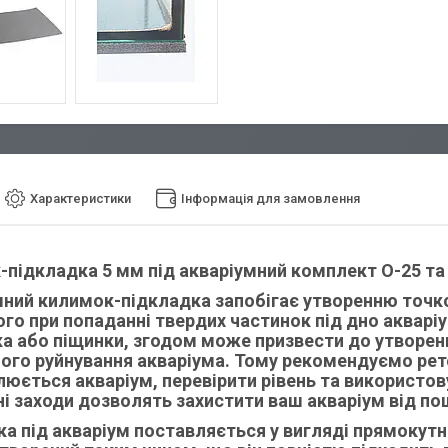
Характеристики
Інформація для замовлення
підкладка 5 мм під акваріумний комплект O-25 та
мний килимок-підкладка запобігає утворенню точко
о при попаданні твердих частинок під дно акварі
а або піщинки, згодом може призвести до утворенн
ого руйнування акваріума. Тому рекомендуємо рет
юється акваріум, перевірити рівень та використов
і заходи дозволять захистити ваш акваріум від п
а під акваріум поставляється у вигляді прямокутн