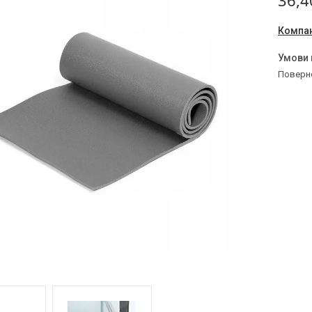
36,4
Компан
поверн