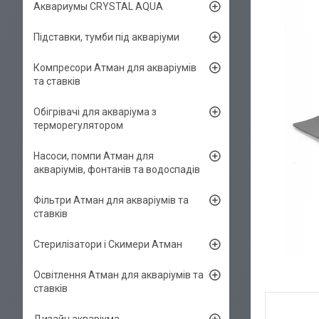
Аквариумы CRYSTAL AQUA
Підставки, тумби під акваріуми
Компресори Атман для акваріумів
та ставків
Обігрівачі для акваріума з
терморегулятором
Насоси, помпи Атман для
акваріумів, фонтанів та водоспадів
Фільтри Атман для акваріумів та
ставків
Стерилізатори і Скимери Атман
Освітлення Атман для акваріумів та
ставків