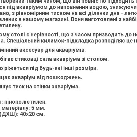
творений таким чином, що він повністю підходить п
ся під акваріумом до наповнення водою, знижуючи
івно, з рівномірним тиском на всі ділянки дна - ле
лених в нашому магазині. Вони виготовлені з найбі
етилену.
му столі є нерівності, що з часом призводить до 
а. Спеціальний килимок-підкладка розподіляє це н
мінний аксесуар для акваріумів.
бігає стиковці скла акваріума зі столом.
о ріжеться під будь-які інші розміри.
щає акваріум від пошкоджень.
шує тиск на стінки акваріума.
л:
пінополіетилен.
 матеріалу:
5 мм.
 (ДХШ):
40х20 см.