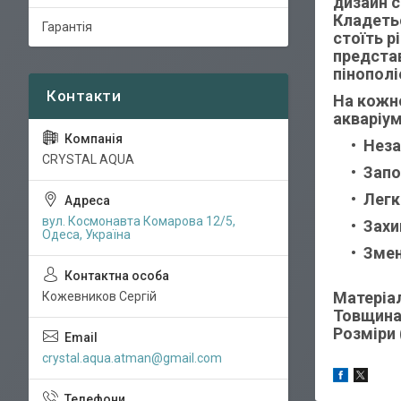
дизайн с
Кладеть
Гарантія
стоїть р
представ
пінополі
На кожно
акваріум
Неза
CRYSTAL AQUA
Запо
Легк
вул. Космонавта Комарова 12/5,
Захи
Одеса, Україна
Змен
Матеріа
Кожевников Сергій
Товщина
Розміри
crystal.aqua.atman@gmail.com