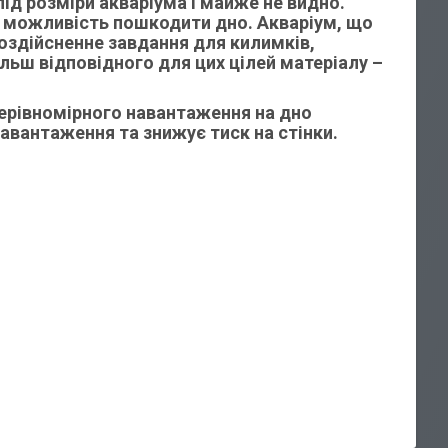
ід розміри акваріума і майже не видно.
 можливість пошкодити дно. Акваріум, що
гкоздійсненне завдання для килимків,
льш відповідного для цих цілей матеріалу –
нерівномірного навантаження на дно
авантаження та знижує тиск на стінки.