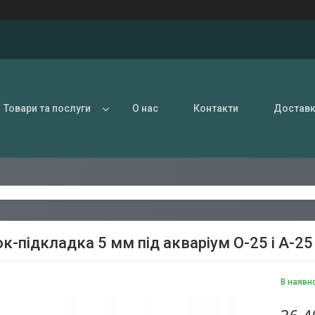
Товари та послуги
О нас
Контакти
Доставк
к-підкладка 5 мм під акваріум O-25 і A-25
В наявн