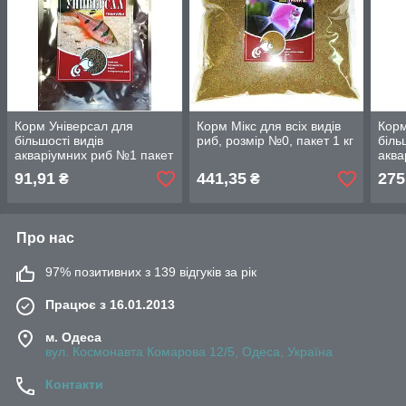
Корм Універсал для
Корм Мікс для всіх видів
Корм
більшості видів
риб, розмір №0, пакет 1 кг
біль
акваріумних риб №1 пакет
аква
500 мл/ 200 г
банк
91,91
441,35
275
₴
₴
Про нас
97% позитивних з 139 відгуків за рік
Працює з 16.01.2013
м. Одеса
вул. Космонавта Комарова 12/5, Одеса, Україна
Контакти