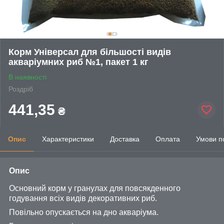
Корм Універсал для більшості видів
акваріумних риб №1, пакет 1 кг
В наявності
Роздріб
441,35
₴
Опис
Характеристики
Доставка
Оплата
Умови п
Опис
Основний корм у гранулах для повсякденного
годування всіх видів декоративних риб.
Повільно опускається на дно акваріума.