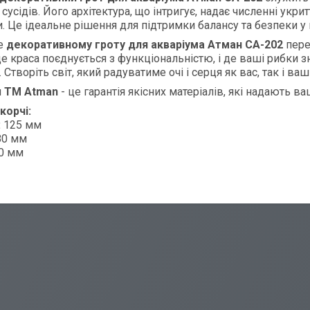
 сусідів. Його архітектура, що інтригує, надає численні укр
. Це ідеальне рішення для підтримки балансу та безпеки у
е
декоративному гроту для акваріума Атман CA-202
пере
де краса поєднується з функціональністю, і де ваші рибки зн
 Створіть світ, який радуватиме очі і серця як вас, так і ва
я
TM Atman
- це гарантія якісних матеріалів, які надають в
корчі:
:
125 мм
0 мм
0 мм