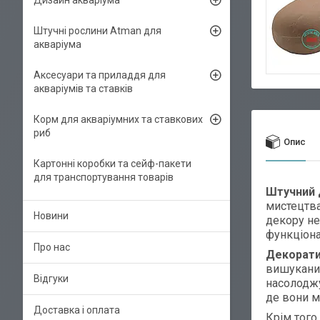
Дизайн акваріума
Штучні рослини Atman для
акваріума
Аксесуари та приладдя для
акваріумів та ставків
Корм для акваріумних та ставкових
риб
Опис
Картонні коробки та сейф-пакети
для транспортування товарів
Штучний 
мистецтва
Новини
декору не
функціона
Про нас
Декорати
вишуканий
Відгуки
насолоджу
де вони м
Доставка і оплата
Крім того,