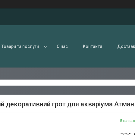
Товари та послуги
О нас
Контакти
Доставк
й декоративний грот для акваріума Атман
В наявн