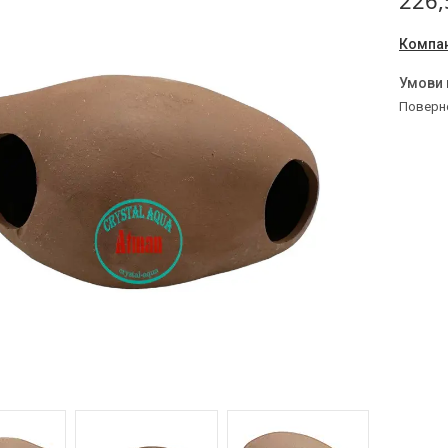
226,
Компан
поверн