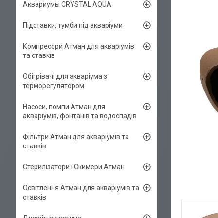
Аквариумы CRYSTAL AQUA
Підставки, тумби під акваріуми
Компресори Атман для акваріумів
та ставків
Обігрівачі для акваріума з
терморегулятором
Насоси, помпи Атман для
акваріумів, фонтанів та водоспадів
Фільтри Атман для акваріумів та
ставків
Стерилізатори і Скимери Атман
Освітлення Атман для акваріумів та
ставків