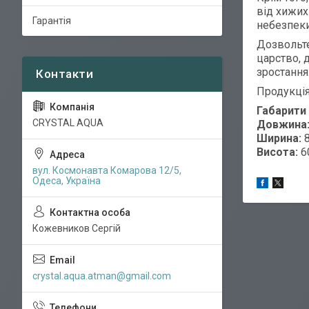
від хижих
Гарантія
небезпеки
Дозвольт
царство, 
зростання.
Продукці
Габарити 
CRYSTAL AQUA
Довжина
Ширина:
8
Висота:
6
вул. Космонавта Комарова 12/5,
Одеса, Україна
Кожевников Сергій
crystal.aqua.atman@gmail.com