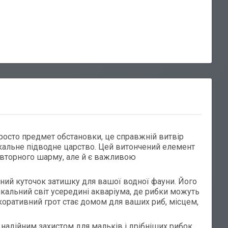
просто предмет обстановки, це справжній витвір
ікальне підводне царство. Цей витончений елемент
овторного шарму, але й є важливою
ий куточок затишку для вашої водної фауни. Його
кальний світ усередині акваріума, де рибки можуть
коративний грот стає домом для ваших риб, місцем,
надійним захистом для мальків і дрібніших рибок