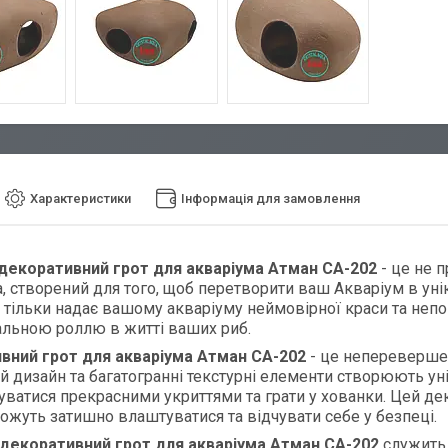
Характеристики
Інформація для замовлення
декоративний грот для акваріума Атман CA-202
- це не 
, створений для того, щоб перетворити ваш Акваріум в ун
 тільки надає вашому акваріуму неймовірної краси та неп
льною роллю в житті ваших риб.
вний грот для акваріума Атман CA-202
- це неперевершен
 дизайн та багатогранні текстурні елементи створюють уні
ватися прекрасними укриттями та грати у хованки. Цей де
ожуть затишно влаштуватися та відчувати себе у безпеці.
декоративний грот для акваріума Атман CA-202
служить 