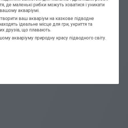
иття, де маленькі рибки можуть ховатися і уникати
 вашому акваріумі.
творити ваш акваріум на казкове підводне
аходять ідеальне місце для гри, укриття та
ших друзів, що плавають.
ашому акваріуму природну красу підводного світу.