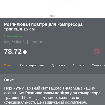
Розпилювач повітря для компресора
трапеція 15 см
В наявності
Код: 3545013
Роздріб
78,72
₴
Опис
Характеристики
Доставка
Оплата
Умови п
Опис
Пориньте у чарівний світ вашого акваріума з нашим
елегантним
Розпилювачем повітря для компресора
трапеція 15 см
– ідеальним союзом стилю та
функціональності. Цей вишуканий розпилювач,