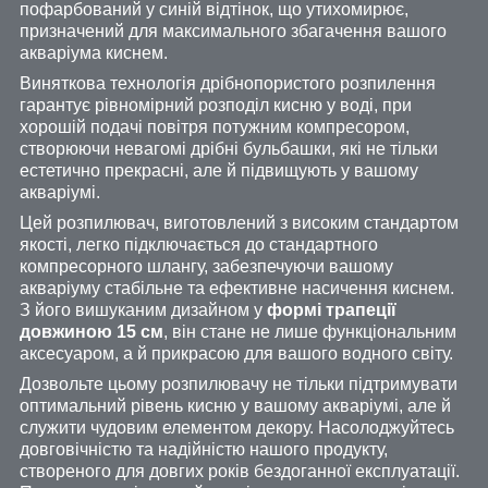
пофарбований у синій відтінок, що утихомирює,
призначений для максимального збагачення вашого
акваріума киснем.
Виняткова технологія дрібнопористого розпилення
гарантує рівномірний розподіл кисню у воді, при
хорошій подачі повітря потужним компресором,
створюючи невагомі дрібні бульбашки, які не тільки
естетично прекрасні, але й підвищують у вашому
акваріумі.
Цей розпилювач, виготовлений з високим стандартом
якості, легко підключається до стандартного
компресорного шлангу, забезпечуючи вашому
акваріуму стабільне та ефективне насичення киснем.
З його вишуканим дизайном у
формі трапеції
довжиною 15 см
, він стане не лише функціональним
аксесуаром, а й прикрасою для вашого водного світу.
Дозвольте цьому розпилювачу не тільки підтримувати
оптимальний рівень кисню у вашому акваріумі, але й
служити чудовим елементом декору. Насолоджуйтесь
довговічністю та надійністю нашого продукту,
створеного для довгих років бездоганної експлуатації.