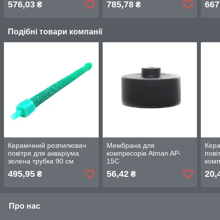
576,03
785,78
667
₴
₴
Подібні товари компанії
Керамічний розпилювач
Мембрана для
Кера
повітря для акваріума
компресорів Atman AP-
пові
зелена трубка 90 см
15C
ком
495,95
56,42
20,
₴
₴
Про нас