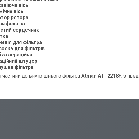
авіюча вісь
мічна вісь
атор ротора
ан фільтра
астий сердечник
тка
лення для фільтра
соска для фільтрів
бка аераційна
аційний штуцер
лушка фільтра
ні частини до внутрішнього фільтра
Atman АТ -2218F
, з пре