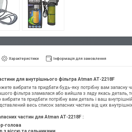
Характеристики
Інформація для замовлення
частини для внутрішнього фільтра Atman АТ-2218F
ожете вибрати та придбати будь-яку потрібну вам запасну ч
шого фільтра зламалася або вийшла з ладу якась деталь, т
 вибрати та придбати потрібну вам деталь і ваш внутрішній
дставлений весь список запасних частин від цих внутрішніх
апасних частин для
Atman АТ-2218F
:
р-голова
р з віссю та сальниками