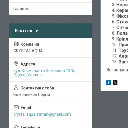
Нерж
Гарантія
Кера
Фікс
Стак
Сітч
Лопа
Кріп
При
Тру
CRYSTAL AQUA
Аер
Заг
Всі запас
вул. Космонавта Комарова 12/5,
Одеса, Україна
Кожевников Сергій
crystal.aqua.atman@gmail.com