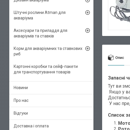
Дизайн акваріума
Штучні рослини Atman для
акваріума
Аксесуари та приладдя для
акваріумів та ставків
Корм для акваріумних та ставкових
риб
Опис
Картонні коробки та сейф-пакети
для транспортування товарів
Запасні 
Тут ви зм
Новини
Якщо у ва
Достатньо
Про нас
У нас пре
Відгуки
Список з
Мото
Доставка і оплата
Рото