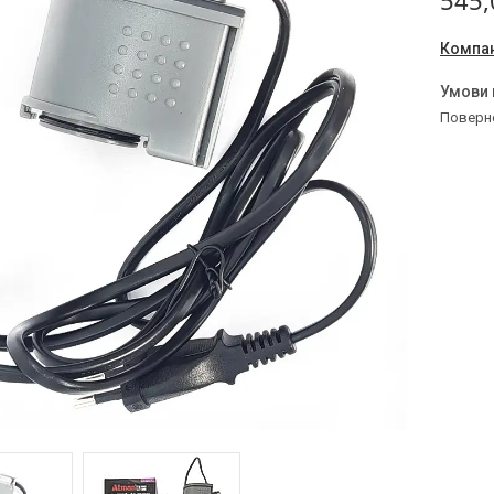
545,
Компан
поверн