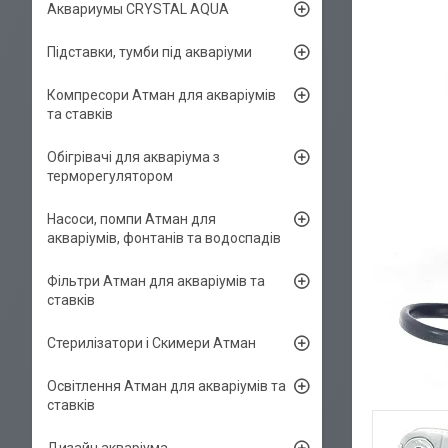
Аквариумы CRYSTAL AQUA
Підставки, тумби під акваріуми
Компресори Атман для акваріумів
та ставків
Обігрівачі для акваріума з
терморегулятором
Насоси, помпи Атман для
акваріумів, фонтанів та водоспадів
Фільтри Атман для акваріумів та
ставків
Стерилізатори і Скимери Атман
Освітлення Атман для акваріумів та
ставків