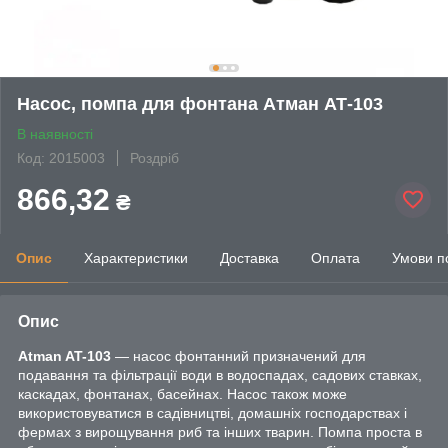
Насос, помпа для фонтана Атман АТ-103
В наявності
Код: 2015003
Роздріб
866,32
₴
Опис
Характеристики
Доставка
Оплата
Умови п
Опис
Atman AT-103
― насос фонтанний призначений для
подавання та фільтрації води в водоспадах, садових ставках,
каскадах, фонтанах, басейнах. Насос також може
використовуватися в садівництві, домашніх господарствах і
фермах з вирощування риб та інших тварин. Помпа проста в