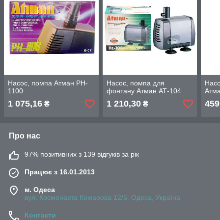
Насос, помпа Атман PH-
Насос, помпа для
Насо
1100
фонтану Атман АТ-104
Атма
1 075,16
1 210,30
459
₴
₴
Про нас
97% позитивних з 139 відгуків за рік
Працює з 16.01.2013
м. Одеса
вул. Космонавта Комарова 12/5, Одеса, Україна
Контакти