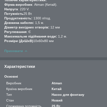
Фірма-виробник
: Atman (Китай).
Напруга
: 220 V.
Потужність
25 Вт.
Продуктивність:
1300 л/год.
Довжина кабелю:
1,5 м.
Діаметр вихідних отворів:
12 мм
Регулювання
: Є
Максимальне підіймання води:
1,2 м.
Розміри (ДхШхВ)
10х60х80 мм
Приховати
Характеристики
Основні
Виробник
Atman
Країна виробник
Китай
Тип
Насос для фонтану
Стан
Новий
Споживана потужність
25 Вт