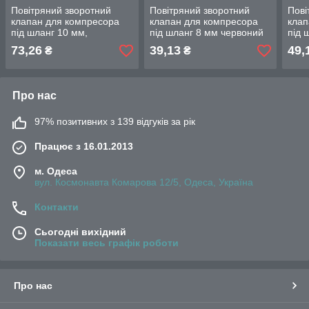
Повітряний зворотний
Повітряний зворотний
Пові
клапан для компресора
клапан для компресора
клап
під шланг 10 мм,
під шланг 8 мм червоний
під 
прозорий, пружинний тип
пелюстковий тип
пелю
73,26
39,13
49,
₴
₴
Про нас
97% позитивних з 139 відгуків за рік
Працює з 16.01.2013
м. Одеса
вул. Космонавта Комарова 12/5, Одеса, Україна
Контакти
Сьогодні вихідний
Показати весь графік роботи
Про нас