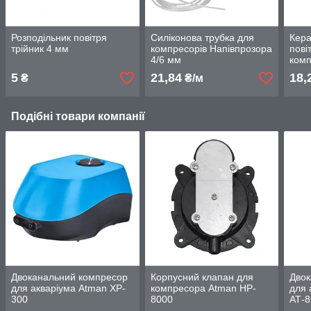
Розподільник повітря
Силіконова трубка для
Кера
трійник 4 мм
компресорів Напівпрозора
пові
4/6 мм
ком
5
21,84
18,
₴
₴/м
Подібні товари компанії
Двоканальний компресор
Корпусний клапан для
Двок
для акваріума Atman XP-
компресора Atman HP-
для 
300
8000
АТ-