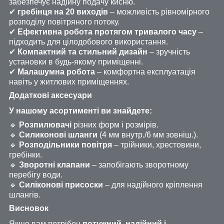
забезпечує надійну подачу кисню.
✔
гребінця на 20 виходів
– можливість рівномірного
розподілу повітряного потоку.
✔
Ефективна робота протягом тривалого часу
–
підходить для цілодобового використання.
✔
Компактний та стильний дизайн
– зручність
установки в будь-якому приміщенні.
✔
Малашумна робота
– комфортна експлуатація
навіть у житлових приміщеннях.
Додаткові аксесуари
У нашому асортименті ви знайдете:
🔹
Розпилювачі
різних форм і розмірів.
🔹
Силиконові шланги
(4 мм внутр./6 мм зовніш.).
🔹
Розподільники повітря
– трійники, хрестовини,
гребінки.
🔹
Зворотні клапани
– запобігають зворотному
перебігу води.
🔹
Силіконові присоски
– для надійного кріплення
шлангів.
Висновок
Якщо вам потрібен
потужний, надійний і