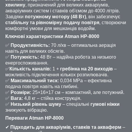
хвилину
, призначений для великих акваріумів,
акваріумних систем і ставків об'ємом до 4000 літрів.
Завдяки
потужному мотору (48 Вт)
, він забезпечує
стабільну та рівномірну подачу повітря
, створюючи
комфортні умови для мешканців водойм.
Ключові характеристики Atman HP-8000
✅
Продуктивність:
70 л/хв – оптимальна аерація
навіть для великих обсягів.
✅
Потужність:
48 Вт – надійна робота за низького
енергоспоживання.
✅
Кількість каналів:
1 +
гребінка на 20 виходів
–
можливість підключення кількох розпилювачів.
✅
Максимальний тиск:
0,034 MPa – ефективна
подача повітря навіть на глибині.
✅
Розміри:
25×16×17 см – компактний, але потужний.
✅
Вага:
4,8 кг – стійка конструкція.
✅
Низький рівень шуму
– спеціальні
гумові ніжки
знижують вібрацію.
Переваги Atman HP-8000
✔
Підходить для акваріумів, ставків та акваферм
–