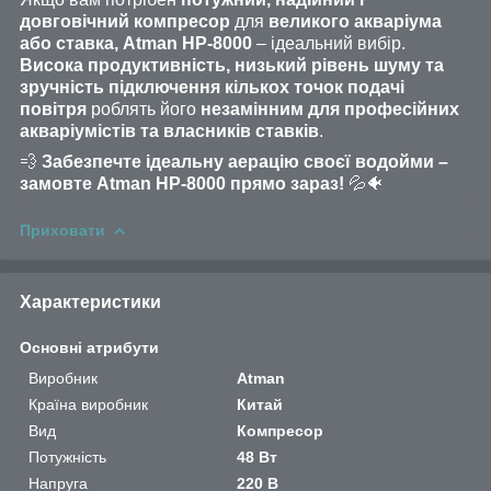
довговічний компресор
для
великого акваріума
або ставка, Atman HP-8000
– ідеальний вибір.
Висока продуктивність, низький рівень шуму та
зручність підключення кількох точок подачі
повітря
роблять його
незамінним для професійних
акваріумістів та власників ставків
.
💨
Забезпечте ідеальну аерацію своєї водойми –
замовте Atman HP-8000 прямо зараз!
💦🐠
Приховати
Характеристики
Основні атрибути
Виробник
Atman
Країна виробник
Китай
Вид
Компресор
Потужність
48 Вт
Напруга
220 В