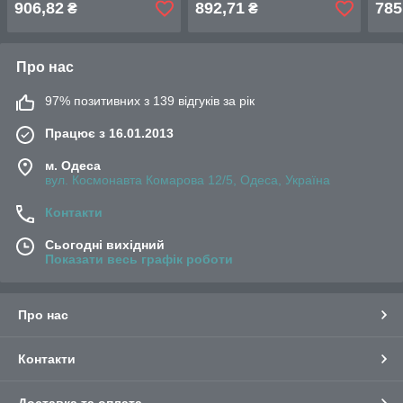
906,82
892,71
785
₴
₴
Про нас
97% позитивних з 139 відгуків за рік
Працює з 16.01.2013
м. Одеса
вул. Космонавта Комарова 12/5, Одеса, Україна
Контакти
Сьогодні вихідний
Показати весь графік роботи
Про нас
Контакти