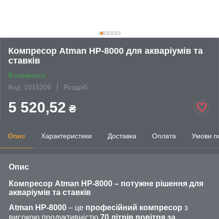
Компресор Atman HP-8000 для акваріумів та
ставків
В наявності
Код: 1015206
Роздріб
5 520,52
₴
Опис
Характеристики
Доставка
Оплата
Умови п
Опис
Компресор Atman HP-8000 – потужне рішення для
акваріумів та ставків
Atman HP-8000
– це
професійний компресор
з
високою продуктивністю
70 літрів повітря за