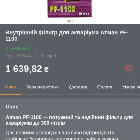
Внутрішній фільтр для акваріума Атман PF-
1100
В наявності
Код: 2515404
Роздріб
1 639,82
₴
Опис
Характеристики
Доставка
Оплата
Умови п
Опис
Atman PF-1100 — потужний та надійний фільтр для
акваріумів до 300 літрів
Для великих акваріумів важливо підтримувати
стабільне біологічне середовище, забезпечуючи