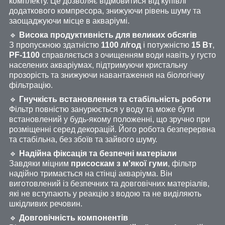
комплекту. Це дозволяє відмовитися від купівлі
додаткового компресора, знижуючи рівень шуму та
заощаджуючи місце в акваріумі.
🔹
Висока продуктивність для великих обсягів
З пропускною здатністю
1100 л/год
і потужністю
15 Вт
,
PF-1100
справляється з очищенням води навіть у густо
населених акваріумах, підтримуючи кристальну
прозорість та знижуючи навантаження на біологічну
фільтрацію.
🔹
Гнучкість встановлення та стабільність роботи
Фільтр повністю занурюється у воду та може бути
встановлений у будь-якому положенні, що зручно при
розміщенні серед декорацій. Його робота безперервна
та стабільна, без збоїв та зайвого шуму.
🔹
Надійна фіксація та безпечні матеріали
Завдяки міцним
присоскам з м'якої гуми
, фільтр
надійно тримається на стінці акваріума. Він
виготовлений із безпечних та довговічних матеріалів,
які не вступають у реакцію з водою та не виділяють
шкідливих речовин.
🔹
Довговічність компонентів