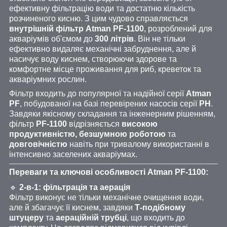
ефективну фільтрацію води та достатню кількість
розчиненого кисню. З цим чудово справляється
внутрішній фільтр Atman PF-1100
, розроблений для
акваріумів об'ємом до
300 літрів
. Він не тільки
ефективно видаляє механічні забруднення, але й
насичує воду киснем, створюючи здорове та
комфортне місце проживання для риб, креветок та
акваріумних рослин.
Фільтр входить до популярної та надійної серії
Atman
PF
, побудованої на базі перевірених насосів серії
PH
.
Завдяки якісному складання та інженерним рішенням,
фільтр
PF-1100
відрізняється
високою
продуктивністю, безшумною роботою
та
довговічністю
навіть при тривалому використанні в
інтенсивно заселених акваріумах.
Переваги та ключові особливості Atman PF-1100:
🔹
2-в-1: фільтрація та аерація
Фільтр виконує не тільки механічне очищення води,
але й збагачує її киснем, завдяки
Т-подібному
штуцеру
та
аераційній трубці
, що входить до