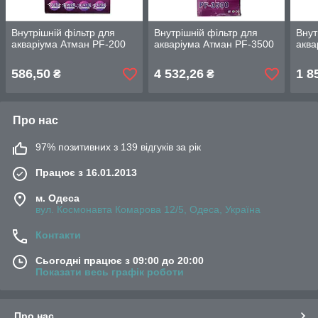
Внутрішній фільтр для
Внутрішній фільтр для
Внут
акваріума Атман PF-200
акваріума Атман PF-3500
аква
586,50
4 532,26
1 8
₴
₴
Про нас
97% позитивних з 139 відгуків за рік
Працює з 16.01.2013
м. Одеса
вул. Космонавта Комарова 12/5, Одеса, Україна
Контакти
Сьогодні працює з 09:00 до 20:00
Показати весь графік роботи
Про нас