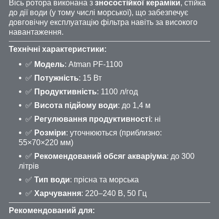
Вісь ротора виконана з
зносостійкої кераміки
, стійка
до дії води (у тому числі морської), що забезпечує
довговічну експлуатацію фільтра навіть за високого
навантаження.
Технічні характеристики:
✅
Модель
: Atman PF-1100
✅
Потужність
: 15 Вт
✅
Продуктивність
: 1100 л/год
✅
Висота підйому води
: до 1,4 м
✅
Регулювання продуктивності
: ні
✅
Розміри
: уточнюються (приблизно:
55×70×220 мм)
✅
Рекомендований обсяг акваріума
: до 300
літрів
✅
Тип води
: прісна та морська
✅
Харчування
: 220–240 В, 50 Гц
Рекомендований для: