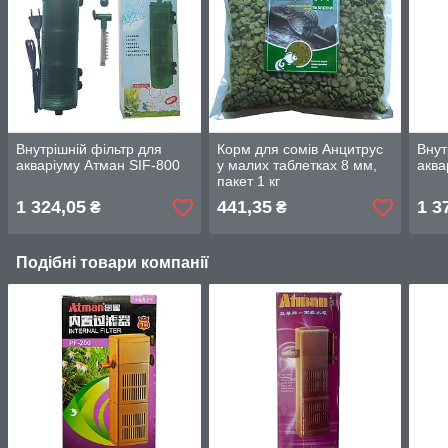
Внутрішній фільтр для
Корм для сомів Анцитрус
Внут
акваріуму Атман SIF-800
у малих таблетках 8 мм,
аква
пакет 1 кг
1 324,05
441,35
1 3
₴
₴
Подібні товари компанії