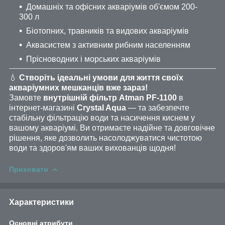
Домашніх та офісних акваріумів об'ємом 200-
300 л
Біотопних, травників та видових акваріумів
Аквасистем з активним рибним населенням
Прісноводних і морських акваріумів
💧
Створіть ідеальні умови для життя своїх
акваріумних мешканців вже зараз!
Замовте
внутрішній фільтр Atman PF-1100
в
інтернет-магазині
Crystal Aqua
— та забезпечте
стабільну фільтрацію води та насичення киснем у
вашому акваріумі. Ви отримаєте надійне та довговічне
рішення, яке дозволить насолоджуватися чистотою
води та здоров'ям ваших вихованців щодня!
Приховати
Характеристики
Основні атрибути