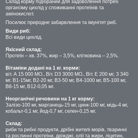
Склад корму підібраний для задоволення потреб
організму цихлід у споживанні протеїнів та
амінокислот.
Посилює природне забарвлення та імунітет риб.
Види риб:
Всі види цихлід.
Якісний склад:
Протеїн – хв. 37%, жир – 3,5%, клітковина – 2,5%.
Вітаміни додані на 1 кг. корми:
віт. А 15 000 МО., Віт. D3 3000 МО., Віт. Е 200 мг, З 340
мг. В1-15мг, В2-20 мг, В3-50 мг, В4-1000 мг, В5-100 мг,
В6-15 мг, В12-0,05 мг.
Неорганічні речовини на 1 кг корму:
Залізо-100 мг, марганець-15 мг, цинк-100 мг, мідь-4 мг,
кобальт-0,1 мг, йод-0,7 мг, селен-0,15 мг.
Склад:
риби та рибні продукти, дрібні жителі морів, тваринні
та рослинні протеїни, дріжджі, олії та жири, ліцетин,