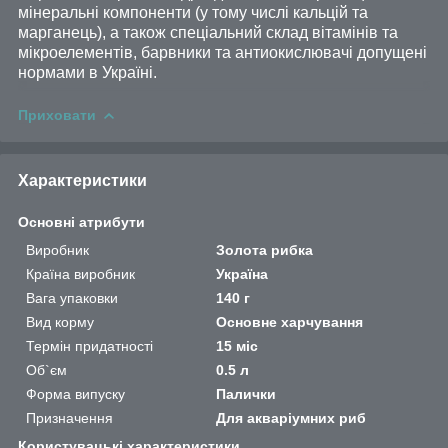
мінеральні компоненти (у тому числі кальцій та
марганець), а також спеціальний склад вітамінів та
мікроелементів, барвники та антиокислювачі допущені
нормами в Україні.
Приховати
Характеристики
Основні атрибути
Виробник
Золота рибка
Країна виробник
Україна
Вага упаковки
140 г
Вид корму
Основне харчування
Термін придатності
15 міс
Об`єм
0.5 л
Форма випуску
Палички
Призначення
Для акваріумних риб
Користувацькі характеристики