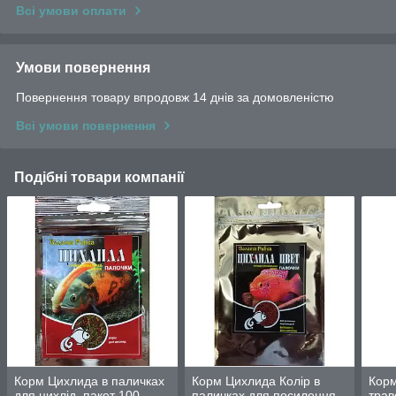
Всі умови оплати
Умови повернення
Повернення товару впродовж 14 днів за домовленістю
Всі умови повернення
Подібні товари компанії
Корм Цихлида в паличках
Корм Цихлида Колір в
Корм
для цихлід, пакет 100
паличках для посилення
трав