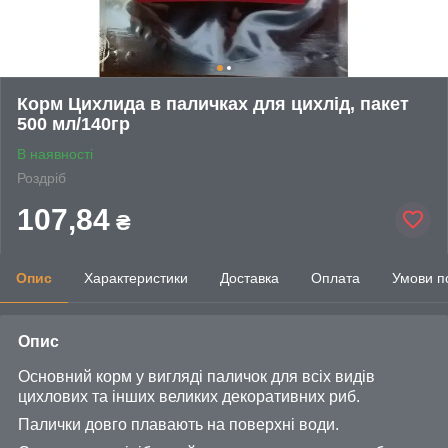
Корм Цихлида в паличках для цихлід, пакет
500 мл/140гр
В наявності
Роздріб
107,84
₴
Опис
Характеристики
Доставка
Оплата
Умови п
Опис
Основний корм у вигляді паличок для всіх видів
цихлових та інших великих декоративних риб.
Палички довго плавають на поверхні води.