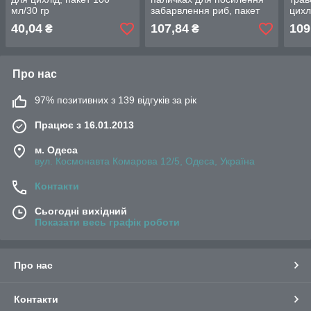
мл/30 гр
забарвлення риб, пакет
цихл
500 мл/140гр
200 
40,04
107,84
109
₴
₴
Про нас
97% позитивних з 139 відгуків за рік
Працює з 16.01.2013
м. Одеса
вул. Космонавта Комарова 12/5, Одеса, Україна
Контакти
Сьогодні вихідний
Показати весь графік роботи
Про нас
Контакти