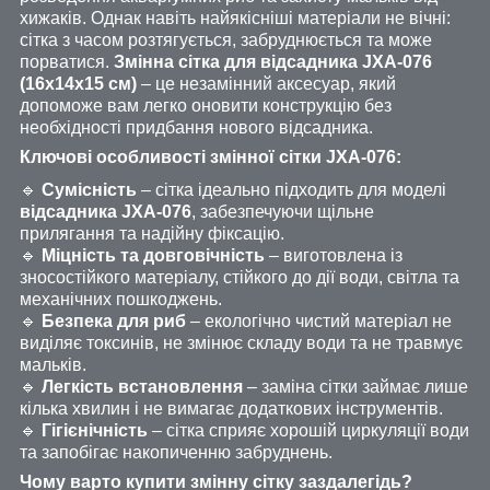
хижаків. Однак навіть найякісніші матеріали не вічні:
сітка з часом розтягується, забруднюється та може
порватися.
Змінна сітка для відсадника JXA-076
(16х14х15 см)
– це незамінний аксесуар, який
допоможе вам легко оновити конструкцію без
необхідності придбання нового відсадника.
Ключові особливості змінної сітки JXA-076:
🔹
Сумісність
– сітка ідеально підходить для моделі
відсадника JXA-076
, забезпечуючи щільне
прилягання та надійну фіксацію.
🔹
Міцність та довговічність
– виготовлена ​​із
зносостійкого матеріалу, стійкого до дії води, світла та
механічних пошкоджень.
🔹
Безпека для риб
– екологічно чистий матеріал не
виділяє токсинів, не змінює складу води та не травмує
мальків.
🔹
Легкість встановлення
– заміна сітки займає лише
кілька хвилин і не вимагає додаткових інструментів.
🔹
Гігієнічність
– сітка сприяє хорошій циркуляції води
та запобігає накопиченню забруднень.
Чому варто купити змінну сітку заздалегідь?