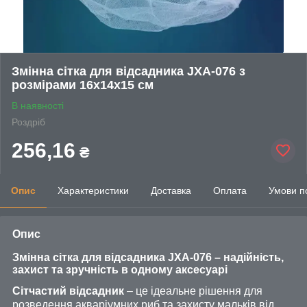
Змінна сітка для відсадника JXA-076 з
розмірами 16х14х15 см
В наявності
Роздріб
256,16
₴
Опис
Характеристики
Доставка
Оплата
Умови п
Опис
Змінна сітка для відсадника JXA-076 – надійність,
захист та зручність в одному аксесуарі
Сітчастий відсадник
– це ідеальне рішення для
розведення акваріумних риб та захисту мальків від