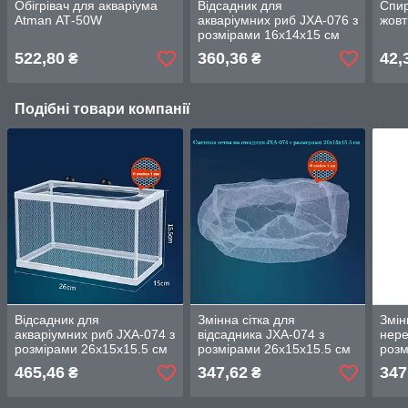
Обігрівач для акваріума
Відсадник для
Спи
Atman АТ-50W
акваріумних риб JXA-076 з
жовт
розмірами 16х14х15 см
522,80
360,36
42,
₴
₴
Подібні товари компанії
Відсадник для
Змінна сітка для
Змін
акваріумних риб JXA-074 з
відсадника JXA-074 з
нере
розмірами 26х15х15.5 см
розмірами 26х15х15.5 см
розм
465,46
347,62
347
₴
₴