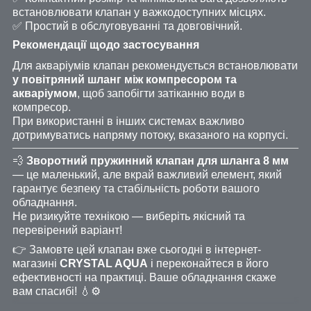
встановлювати клапан у важкодоступних місцях.
✅ Простий в обслуговуванні та довговічний.
Рекомендації щодо застосування
Для акваріумів клапан рекомендується встановлювати
у повітряний шланг між компресором та
акваріумом
, щоб запобігти затіканню води в
компресор.
При використанні в інших системах важливо
дотримуватись напряму потоку, вказаного на корпусі.
💨
Зворотний пружинний клапан для шланга 8 мм
— це маленький, але вкрай важливий елемент, який
гарантує безпеку та стабільність роботи вашого
обладнання.
Не ризикуйте технікою — виберіть якісний та
перевірений варіант!
👉 Замовте цей клапан вже сьогодні в інтернет-
магазині
CRYSTAL AQUA
і переконайтеся в його
ефективності на практиці. Ваше обладнання скаже
вам спасибі! 💧⚙️