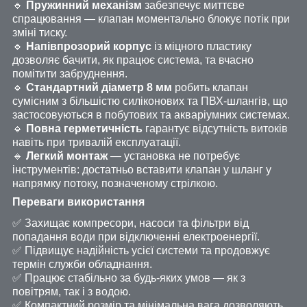
🔹
Пружинний механізм
забезпечує миттєве
спрацювання — клапан моментально блокує потік при
зміні тиску.
🔹
Напівпрозорий корпус
із міцного пластику
дозволяє бачити, як працює система, та вчасно
помітити забруднення.
🔹
Стандартний діаметр 8 мм
робить клапан
сумісним з більшістю силіконових та ПВХ-шлангів, що
застосовуються в побутових та акваріумних системах.
🔹
Повна герметичність
гарантує відсутність витоків
навіть при тривалій експлуатації.
🔹
Легкий монтаж
— установка не потребує
інструментів: достатньо вставити клапан у шланг у
напрямку потоку, позначеному стрілкою.
Переваги використання
✅ Захищає компресори, насоси та фільтри від
попадання води при відключенні електроенергії.
✅ Підвищує надійність усієї системи та продовжує
термін служби обладнання.
✅ Працює стабільно за будь-яких умов — як з
повітрям, так і з водою.
✅ Компактний розмір та мінімальна вага дозволяють