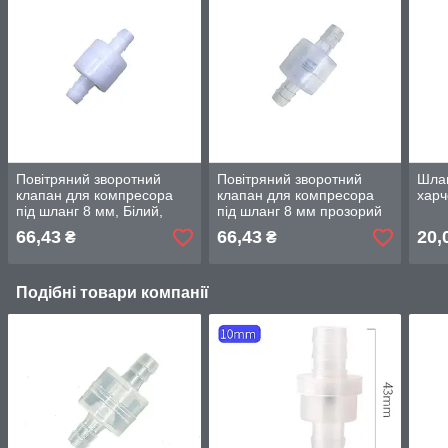
Повітряний зворотний
Повітряний зворотний
Шлан
клапан для компресора
клапан для компресора
харч
під шланг 8 мм, Білий,
під шланг 8 мм прозорий
пружинний тип
пружинний тип
66,43
66,43
20,
₴
₴
Подібні товари компанії