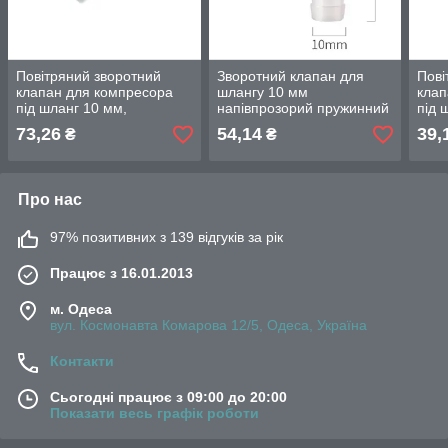
Повітряний зворотний
Зворотний клапан для
Пові
клапан для компресора
шлангу 10 мм
клап
під шланг 10 мм,
напівпрозорий пружинний
під 
прозорий, пружинний тип
тип
пелю
73,26
54,14
39,
₴
₴
Про нас
97% позитивних з 139 відгуків за рік
Працює з 16.01.2013
м. Одеса
вул. Космонавта Комарова 12/5, Одеса, Україна
Контакти
Сьогодні працює з 09:00 до 20:00
Показати весь графік роботи