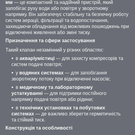
мм
— це компактний та надійний пристрій, який
запобігає руху води або повітря у зворотному
напрямку. Він забезпечує стабільну та безпечну роботу
систем аерації, фільтрації та водопостачання,
захищаючи обладнання від можливих пошкоджень при
відключенні живлення або зміні тиску.
Призначення та сфери застосування
Такий клапан незамінний у різних областях:
в
акваріумістиці
— для захисту компресорів та
систем подачі повітря;
у
водяних системах
— для запобігання
зворотному потоку при відключенні насосів;
в
медичному та лабораторному
устаткуванні
— для підтримки постійного
напрямку подачі повітря або рідини;
в
технічних установках та побутових
системах
— де важливо зберегти герметичність
та стійкий тиск.
Конструкція та особливості