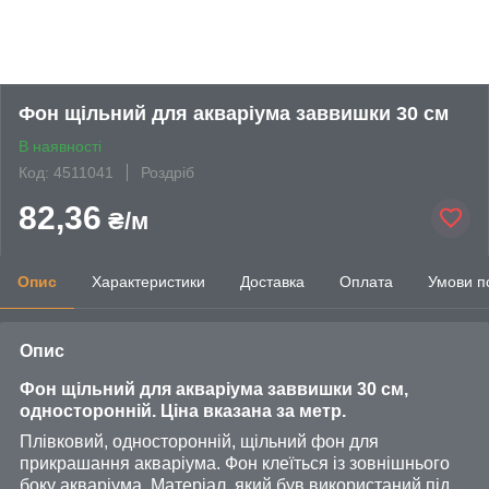
Фон щільний для акваріума заввишки 30 см
В наявності
Код: 4511041
Роздріб
82,36
₴/м
Опис
Характеристики
Доставка
Оплата
Умови п
Опис
Фон щільний для акваріума заввишки 30 см,
односторонній. Ціна вказана за метр.
Плівковий, односторонній, щільний фон для
прикрашання акваріума. Фон клеїться із зовнішнього
боку акваріума. Матеріал, який був використаний під