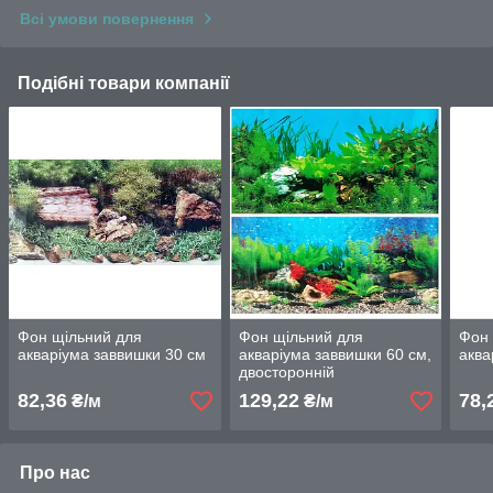
Всі умови повернення
Подібні товари компанії
Фон щільний для
Фон щільний для
Фон
акваріума заввишки 30 см
акваріума заввишки 60 см,
аква
двосторонній
82,36
129,22
78,
₴/м
₴/м
Про нас