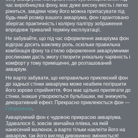
час виробництва фону, має дуже високу якість і легко
ріжеться, завдяки чому його можна припасувати під
будь-який розмір вашого акваріума, фон гарантовано
зберігає практичність і колірну палітру зображення
впродовж тривалий терміну експлуатації.
Не забувайте, що під час оформлення акваріума фон
відіграє досить важливу роль, оскільки правильна
комбінація фону та стилю оформлення акваріумними
рослинами дасть змогу створити унікальну чарівність і
комфорт у тому приміщенні, де розташований
акваріум.
Не варто забувати, що неправильно приклеєний фон
до задньої стінки акваріума може неабияк погіршити
його зорове сприйняття. Фон має щільно прилягати до
стінки, інакше утворюються бульбашки, які знижують
декоративний ефект. Прекрасно приклеюється фон —
Гліцерином
.
Акваріумний фон є чудовою прикрасою акваріума.
Здавалося б, зовсім звичайна плівка, на якій
нанесений малюнок, а варто тільки наклеїти його на
акваріум, так його вигляд дивовижно змінюється!