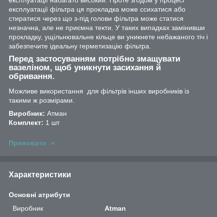
експлуатації фільтра ця прокладка може ссихатися або
стиратися через що з-під голови фільтра може статися
незначна, але не приємна текти. У таких випадках замінивши
прокладку, ущільнювальне кільце ви уникнете небажаного тіч і
забезпечите ідеальну герметизацію фільтра.
Перед застосуванням потрібно змащувати
вазеліном, щоб уникнути засихання й
обривання.
Можливе використання для фільтрів інших виробників із
такими ж розмірами.
Виробник:
Атман
Комплект:
1 шт
Приховати
Характеристики
Основні атрибути
Виробник
Atman