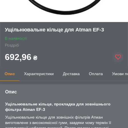
Ущільнювальне кільце для Atman EF-3
В наявності
Роздріб
692,96
₴
Опис
Характеристики
Доставка
Оплата
Умови п
Опис
Ущільнювальне кільце, прокладка для зовнішнього
фільтра Atman
EF-3
Ущільнювальне кільце для зовнішніх фільтрів Атман
виготовлене з високоякісної гуми, завдяки чому термін її
експлуатації набагато високий. Проте згодом у процесі