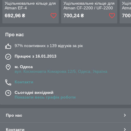
Ущільнювальне кільце для
Ущільнювальне кільце для
Ущіл
Atman EF-4
Atman CF-2200 / UF-2200
Atma
692,96
700,24
700
₴
₴
Про нас
97% позитивних з 139 відгуків за рік
Працює з 16.01.2013
м. Одеса
вул. Космонавта Комарова 12/5, Одеса, Україна
Контакти
Сьогодні вихідний
Показати весь графік роботи
Про нас
Контакти