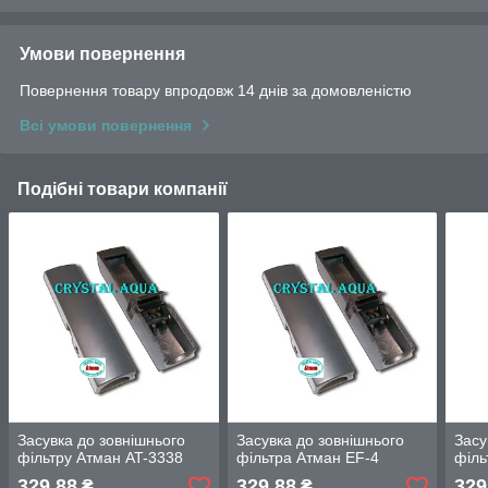
Умови повернення
Повернення товару впродовж 14 днів за домовленістю
Всі умови повернення
Подібні товари компанії
Засувка до зовнішнього
Засувка до зовнішнього
Засу
фільтру Атман AT-3338
фільтра Атман EF-4
філь
329,88
329,88
329
₴
₴