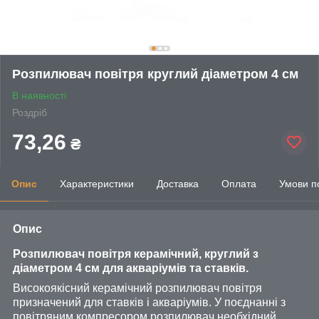
Розпилювач повітря круглий діаметром 4 см
В наявності
Роздріб
73,26
₴
Опис
Характеристики
Доставка
Оплата
Умови п
Опис
Розпилювач повітря керамічний, круглий з
діаметром 4 см для акваріумів та ставків.
Високоякісний керамічний розпилювач повітря
призначений для ставків і акваріумів. У поєднанні з
повітряним компресором розпилювач необхідний