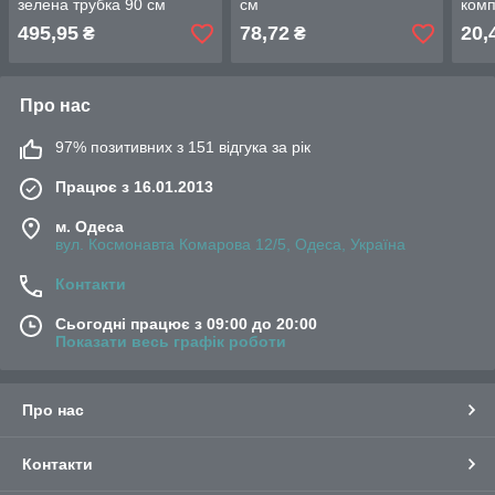
зелена трубка 90 см
см
ком
495,95
78,72
20,
₴
₴
Про нас
97% позитивних з 151 відгука за рік
Працює з 16.01.2013
м. Одеса
вул. Космонавта Комарова 12/5, Одеса, Україна
Контакти
Сьогодні працює з 09:00 до 20:00
Показати весь графік роботи
Про нас
Контакти