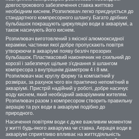
довгострокового забезпечення ставка життєво
необхідним киснем. Розпилювач легко приєднується до
стандартного компресорного шлангу. Багато дрібних
бульбашок покращують циркуляцію води в акваріумі, а
також насичують його киснем.
Розпилювач виготовлений з якісної алюмооксидної
кераміки, частинки якої добре пропускають повітря
утворюючи в акваріумі появу безліч прозорих
бульбашок. Пластмасовий наконечник не схильний до
корозії і забезпечує щільне з'єднання зі шлангом
компресора з внутрішнім діаметром 4 і 8 мм.
Розпилювач має круглу форму та компактний у
розмірах, за рахунок чого він практично непомітний в
акваріумі. Пристрій надійний у роботі, добре насичує
воду киснем, який необхідний акваріумним жителям.
Розпилювач разом з компресором створить правильну
аерацію та рух води в акваріумі подібно до
природного.
Насичення повітрям води є дуже важливим моментом
у житті будь-якого акваріума чи ставка. Аерація води в
акваріумі сприятливо впливає на життєдіяльність