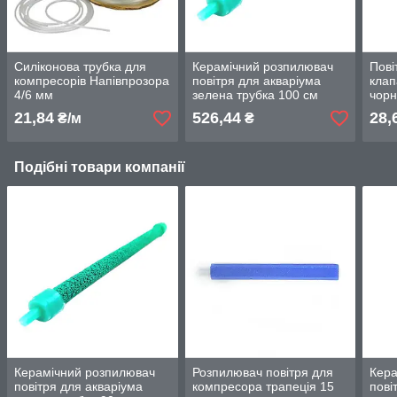
Силіконова трубка для
Керамічний розпилювач
Пові
компресорів Напівпрозора
повітря для акваріума
клап
4/6 мм
зелена трубка 100 см
чорн
(5-5
21,84
526,44
28,
₴/м
₴
Подібні товари компанії
Керамічний розпилювач
Розпилювач повітря для
Кера
повітря для акваріума
компресора трапеція 15
пові