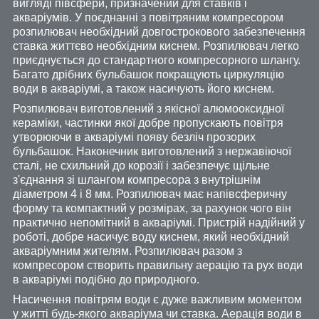
вигляді півсфери, призначений для ставків і
акваріумів. У поєднанні з повітряним компресором
розпилювач необхідний довгострокового забезпечення
ставка життєво необхідним киснем. Розпилювач легко
приєднується до стандартного компресорного шлангу.
Багато дрібних бульбашок покращують циркуляцію
води в акваріумі, а також насичують його киснем.
Розпилювач виготовлений з якісної алюмооксидної
кераміки, частинки якої добре пропускають повітря
утворюючи в акваріумі появу безліч прозорих
бульбашок. Наконечник виготовлений з нержавіючої
сталі, не схильний до корозії і забезпечує щільне
з'єднання зі шлангом компресора з внутрішнім
діаметром 4 і 8 мм. Розпилювач має напівсферичну
форму та компактний у розмірах, за рахунок чого він
практично непомітний в акваріумі. Пристрій надійний у
роботі, добре насичує воду киснем, який необхідний
акваріумним жителям. Розпилювач разом з
компресором створить правильну аерацію та рух води
в акваріумі подібно до природного.
Насичення повітрям води є дуже важливим моментом
у житті будь-якого акваріума чи ставка. Аерація води в