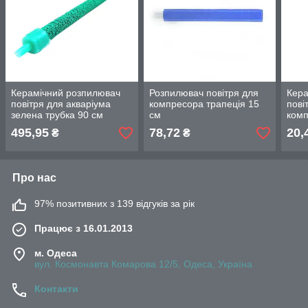
Керамічний розпилювач
Розпилювач повітря для
Кера
повітря для акваріума
компресора трапеція 15
пові
зелена трубка 90 см
см
ком
495,95
78,72
20,
₴
₴
Про нас
97% позитивних з 139 відгуків за рік
Працює з 16.01.2013
м. Одеса
вул. Космонавта Комарова 12/5, Одеса, Україна
Контакти