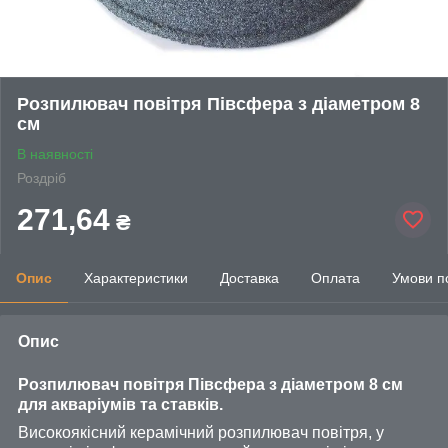
Розпилювач повітря Півсфера з діаметром 8
см
В наявності
Роздріб
271,64
₴
Опис
Характеристики
Доставка
Оплата
Умови п
Опис
Розпилювач повітря Півсфера з діаметром 8 см
для акваріумів та ставків.
Високоякісний керамічний розпилювач повітря, у