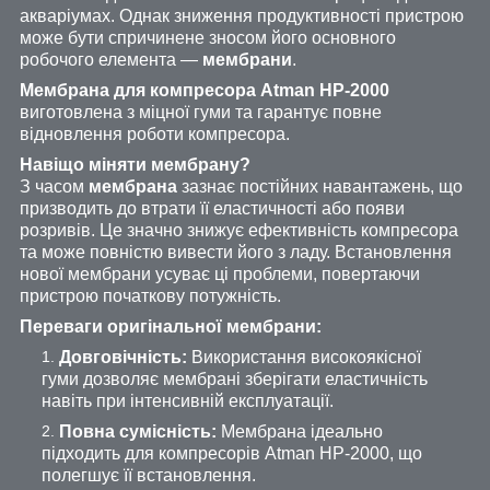
акваріумах. Однак зниження продуктивності пристрою
може бути спричинене зносом його основного
робочого елемента —
мембрани
.
Мембрана для компресора Atman HP-2000
виготовлена ​​з міцної гуми та гарантує повне
відновлення роботи компресора.
Навіщо міняти мембрану?
З часом
мембрана
зазнає постійних навантажень, що
призводить до втрати її еластичності або появи
розривів. Це значно знижує ефективність компресора
та може повністю вивести його з ладу. Встановлення
нової мембрани усуває ці проблеми, повертаючи
пристрою початкову потужність.
Переваги оригінальної мембрани:
Довговічність:
Використання високоякісної
гуми дозволяє мембрані зберігати еластичність
навіть при інтенсивній експлуатації.
Повна сумісність:
Мембрана ідеально
підходить для компресорів Atman HP-2000, що
полегшує її встановлення.