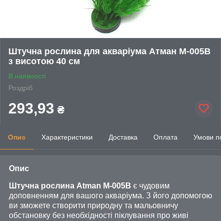
Штучна рослина для акваріума Атман M-005B
з висотою 40 см
В наявності
Роздріб
293,93
₴
Опис
Характеристики
Доставка
Оплата
Умови п
Опис
Штучна рослина Atman M-005B
є чудовим
доповненням для вашого акваріума. З його допомогою
ви зможете створити природну та мальовничу
обстановку без необхідності піклування про живі