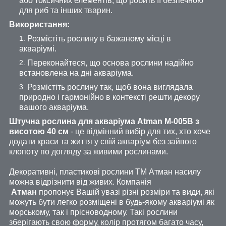
або токсичних елементів, що робить її безпечною
для риб та інших тварин.
Використання:
Розмістіть рослину в бажаному місці в
акваріумі.
Переконайтеся, що основа рослини надійно
встановлена на дні акваріума.
Розмістіть рослину так, щоб вона виглядала
природно і гармонійно в контексті решти декору
вашого акваріума.
Штучна рослина для акваріума Atman M-005B з
висотою 40 см
- це відмінний вибір для тих, хто хоче
додати краси та життя у свій акваріум без зайвого
клопоту по догляду за живими рослинами.
Декоративні, пластикові рослини ТМ Атман насилу
можна відрізнити від живих. Компанія
Атман
пропонує Вашій увазі різні розміри та види, які
можуть бути легко розміщені в будь-якому акваріумі як
морському, так і прісноводному. Такі рослини
зберігають свою форму, колір протягом багато часу,