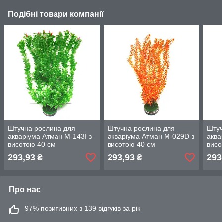
Подібні товари компанії
Штучна рослина для
Штучна рослина для
Штуч
акваріума Атман M-143I з
акваріума Атман M-029D з
аква
висотою 40 см
висотою 40 см
висо
293,93
293,93
293
₴
₴
Про нас
97% позитивних з 139 відгуків за рік