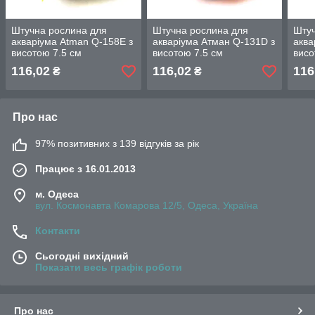
Штучна рослина для
Штучна рослина для
Штуч
акваріума Atman Q-158E з
акваріума Атман Q-131D з
аква
висотою 7.5 см
висотою 7.5 см
висо
116,02
116,02
116
₴
₴
Про нас
97% позитивних з 139 відгуків за рік
Працює з 16.01.2013
м. Одеса
вул. Космонавта Комарова 12/5, Одеса, Україна
Контакти
Сьогодні вихідний
Показати весь графік роботи
Про нас