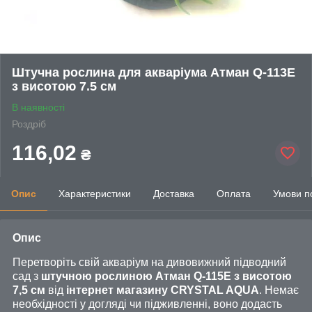
Штучна рослина для акваріума Атман Q-113E
з висотою 7.5 см
В наявності
Роздріб
116,02
₴
Опис
Характеристики
Доставка
Оплата
Умови п
Опис
Перетворіть свій акваріум на дивовижний підводний
сад з
штучною рослиною Атман Q-
115E
з висотою
7,5 см
від
інтернет магазину CRYSTAL AQUA
. Немає
необхідності у догляді чи підживленні, воно додасть