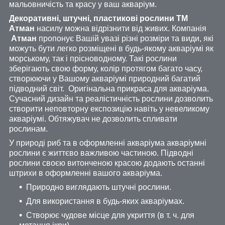
мальовничість та красу у ваш акваріум.
Декоративні, штучні, пластикові рослини ТМ
Атман
насилу можна відрізнити від живих. Компанія
Атман
пропонує Вашій увазі різні розміри та види, які
можуть бути легко розміщені в будь-якому акваріумі як
морському, так і прісноводному. Такі рослини
зберігають свою форму, колір протягом багато часу,
створюючи у Вашому акваріумі природний багатий
підводний світ. Оригінальна прикраса для акваріума.
Сучасний дизайн та реалістичність рослини дозволить
створити неповторну експозицію навіть у невеликому
акваріумі. Обтяжувач не дозволить спливати
рослинам.
У природі риб та в оформленні акваріума акваріумні
рослини є життєво важливою частиною. Підводні
рослини своєю витонченою красою додають останні
штрихи в оформленні вашого акваріума.
Природно виглядають штучні рослини.
Для використання в будь-яких акваріумах.
Створює чудове місце для укриття (в т. ч. для