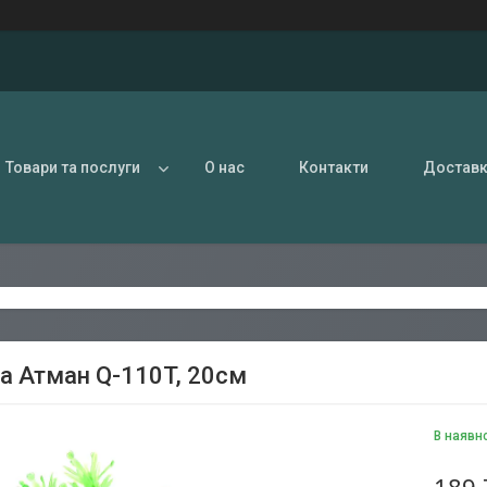
Товари та послуги
О нас
Контакти
Доставк
а Атман Q-110T, 20см
В наявн