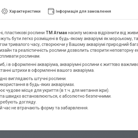
Характеристики
Інформація для замовлення
і, пластикові рослини
ТМ Атман
насилу можна відрізнити від живи
ожуть бути легко розміщені в будь-якому акваріумі як морському, т
ягом тривалого часу, створюючи у Вашому акваріумі природний бага
изайн та реалістичність рослини дозволить створити неповторну ек
спливати рослинам.
риб, і в оформленні акваріума, акваріумні рослини є життєво важл
танні штрихи в оформленні вашого акваріума.
дно виглядають штучні рослини.
икористання в будь-яких акваріумах.
є чудове місце для укриття (в т.ч. для метання ікри).
 та швидко встановлюються, є абсолютно безпечними.
требують догляду.
й час не втрачають форму та забарвлення.