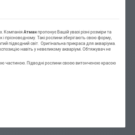
х. Компанія
Атман
пропонує Вашій увазі різні розміри та
ак і прісноводному. Такі рослини зберігають свою форму,
тий підводний світ. Оригінальна прикраса для акваріума.
спозицію навіть у невеликому акваріумі. Обтяжувач не
ивою частиною. Підводні рослини своєю витонченою красою