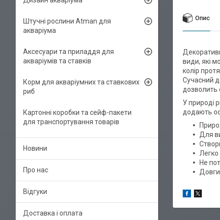
Дизайн акваріума
Опис
Штучні рослини Atman для
акваріума
Аксесуари та приладдя для
Декоративн
акваріумів та ставків
види, які м
колір прот
Сучасний д
Корм для акваріумних та ставкових
дозволить 
риб
У природі 
додають ос
Картонні коробки та сейф-пакети
для транспортування товарів
Приро
Для в
Створю
Новини
Легко
Не по
Про нас
Довги
Відгуки
Доставка і оплата