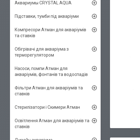
Аквариумы CRYSTAL AQUA
Підставки, тумби під акваріуми
Компресори Атман для акваріумів
та ставків
Обігрівачі для акваріума з
терморегулятором
Насоси, помпи Атман для
акваріумів, фонтанів та водоспадів
Фільтри Атман для акваріумів та
ставків
Стерилізатори і Скимери Атман
Освітлення Атман для акваріумів та
ставків