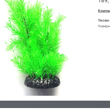
189,
Компан
поверн