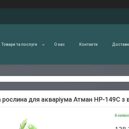
Товари та послуги
О нас
Контакти
Доставк
 рослина для акваріума Атман HP-149C з 
В наявн