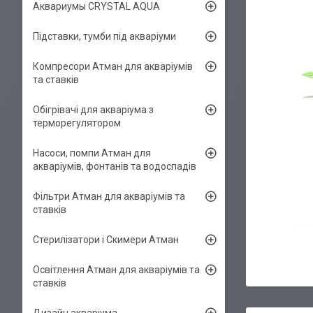
Аквариумы CRYSTAL AQUA
Підставки, тумби під акваріуми
Компресори Атман для акваріумів
та ставків
Обігрівачі для акваріума з
терморегулятором
Насоси, помпи Атман для
акваріумів, фонтанів та водоспадів
Фільтри Атман для акваріумів та
ставків
Стерилізатори і Скимери Атман
Освітлення Атман для акваріумів та
ставків