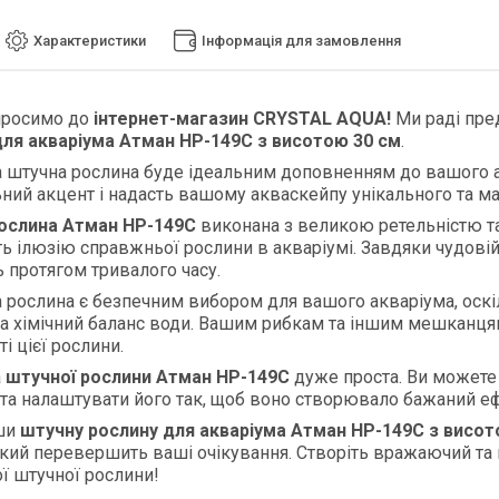
Характеристики
Інформація для замовлення
просимо до
інтернет-магазин CRYSTAL AQUA!
Ми раді пре
для акваріума Атман HP-149C з висотою 30 см
.
 штучна рослина буде ідеальним доповненням до вашого 
ний акцент і надасть вашому акваскейпу унікального та м
ослина Атман HP-
149C
виконана з великою ретельністю та
 ілюзію справжньої рослини в акваріумі. Завдяки чудовій 
ь протягом тривалого часу.
 рослина є безпечним вибором для вашого акваріума, оскіл
а хімічний баланс води. Вашим рибкам та іншим мешканця
і цієї рослини.
а
штучної рослини Атман HP-
149C
дуже проста. Ви можете 
 та налаштувати його так, щоб воно створювало бажаний е
ши
штучну рослину для акваріума Атман HP-
149C
з висот
який перевершить ваші очікування. Створіть вражаючий та
ї штучної рослини!