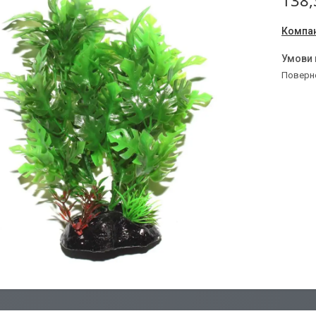
138,
Компан
поверн