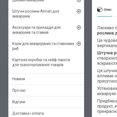
Дизайн акваріума
Опис
Штучні рослини Atman для
акваріума
Аксесуари та приладдя для
Ласкаво 
акваріумів та ставків
рослина 
Це чудова
Корм для акваріумних та ставкових
вертикаль
риб
Штучна р
створюють
Картонні коробки та сейф-пакети
яскравіст
для транспортування товарів
Ця штучна
впливає н
Новини
присутност
Установк
Про нас
акваріумі
Придбав
Відгуки
продукт, 
прекрасно
Доставка і оплата