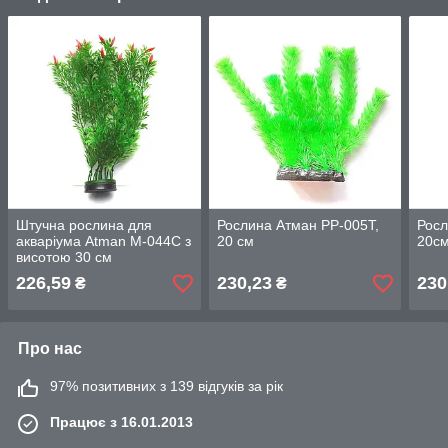
Штучна рослина для
Рослина Атман PP-005T,
Росл
акваріума Atman M-044C з
20 см
20с
висотою 30 см
226,59
230,23
230
₴
₴
Про нас
97% позитивних з 139 відгуків за рік
Працює з 16.01.2013