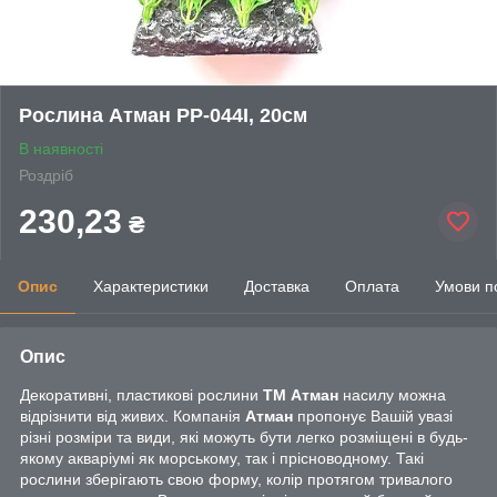
Рослина Атман PP-044I, 20см
В наявності
Роздріб
230,23
₴
Опис
Характеристики
Доставка
Оплата
Умови п
Опис
Декоративні, пластикові рослини
ТМ Атман
насилу можна
відрізнити від живих. Компанія
Атман
пропонує Вашій увазі
різні розміри та види, які можуть бути легко розміщені в будь-
якому акваріумі як морському, так і прісноводному. Такі
рослини зберігають свою форму, колір протягом тривалого