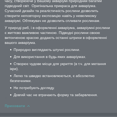
часу, створюючи у Вашому акваріумі природний багатий
підводний світ. Оригінальна прикраса для акваріума.
Сучасний дизайн та реалістичність рослини дозволить
створити неповторну експозицію навіть у невеликому
акваріумі. Обтяжувач не дозволить спливати рослинам.
У природі риб, і в оформленні акваріума, акваріумні рослини
є життєво важливою частиною. Підводні рослини своєю
витонченою красою додають останні штрихи в оформленні
вашого акваріума.
Природно виглядають штучні рослини.
Для використання в будь-яких акваріумах.
Створює чудове місце для укриття (в т.ч. для метання
ікри).
Легко та швидко встановлюються, є абсолютно
безпечними.
Не потребують догляду.
Довгий час не втрачають форму та забарвлення.
Приховати