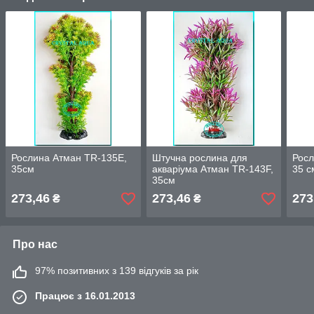
Рослина Атман TR-135E,
Штучна рослина для
Росл
35см
акваріума Атман TR-143F,
35 с
35см
273,46
273,46
273
₴
₴
Про нас
97% позитивних з 139 відгуків за рік
Працює з 16.01.2013