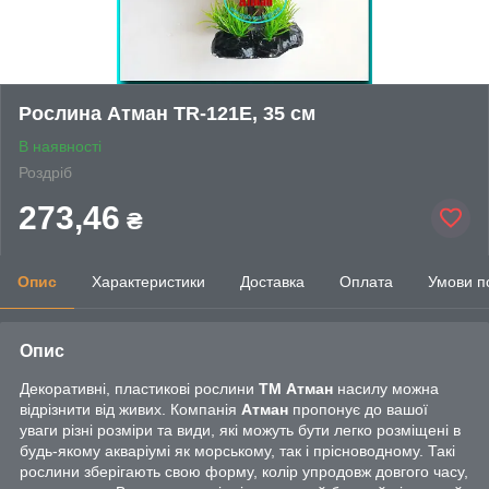
Рослина Атман TR-121E, 35 см
В наявності
Роздріб
273,46
₴
Опис
Характеристики
Доставка
Оплата
Умови п
Опис
Декоративні, пластикові рослини
ТМ Атман
насилу можна
відрізнити від живих. Компанія
Атман
пропонує до вашої
уваги різні розміри та види, які можуть бути легко розміщені в
будь-якому акваріумі як морському, так і прісноводному. Такі
рослини зберігають свою форму, колір упродовж довгого часу,