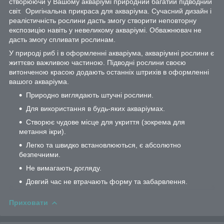
створюючи у Вашому акваріумі природний багатий підводний
світ. Оригінальна прикраса для акваріума. Сучасний дизайн і
реалістичність рослини дасть змогу створити неповторну
експозицію навіть у невеликому акваріумі. Обважнювач не
дасть змогу спливати рослинам.
У природі риб і в оформленні акваріума, акваріумні рослини є
життєво важливою частиною. Підводні рослини своєю
витонченою красою додають останніх штрихів в оформленні
вашого акваріума.
Природно виглядають штучні рослини.
Для використання в будь-яких акваріумах.
Створює чудове місце для укриття (зокрема для
метання ікри).
Легко та швидко встановлюються, є абсолютно
безпечними.
Не вимагають догляду.
Довгий час не втрачають форму та забарвлення.
Приховати