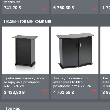
акваріума
741,20
6 760,39
1 7
₴
₴
Подібні товари компанії
Тумба для прямокутного
Тумба для овального
Тумб
акваріума з розмірами
акваріума O-100 з
аква
60х30х70 см
розмірами 77х31х70 см
70х3
2 433,80
4 761,58
3 9
₴
₴
Про нас