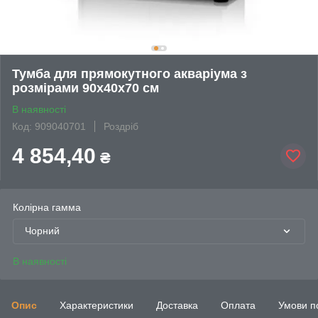
Тумба для прямокутного акваріума з
розмірами 90х40х70 см
В наявності
Код: 909040701
Роздріб
4 854,40
₴
Колірна гамма
Чорний
В наявності
Опис
Характеристики
Доставка
Оплата
Умови п