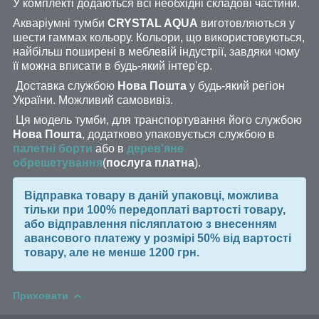
У комплекті додаються всі необхідні складові частини.
Акваріумні тумби
CRYSTAL AQUA
виготовляються у
шести гаммах кольору. Кольори, що використовуються,
найбільш поширені в меблевій індустрії, завдяки чому
її можна вписати в будь-який інтер'єр.
Доставка службою
Нова Пошта
у будь-який регіон
України. Можливий самовивіз.
Ця модель тумби, для транспортування його службою
Нова Пошта
, додатково упаковується службою в
палетні борти
або в
дерев'яне
обрешетування
(
послуга платна
).
Відправка товару в даній упаковці, можлива
тільки при 100% передоплаті вартості товару,
або відправлення післяплатою з внесенням
авансового платежу у розмірі 50% від вартості
товару, але не менше 1200 грн.
Приховати