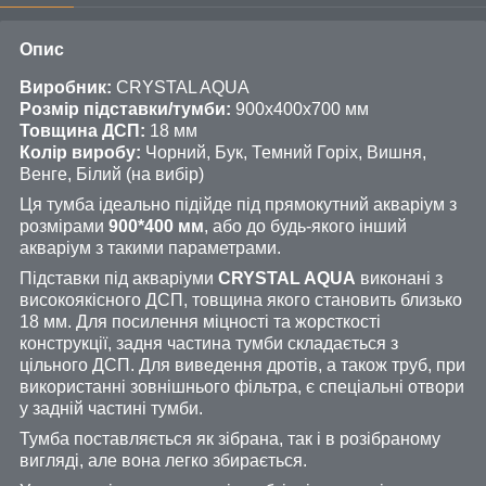
Опис
Виробник:
CRYSTAL AQUA
Розмір підставки/тумби:
900х400х700 мм
Товщина ДСП:
18 мм
Колір виробу:
Чорний, Бук, Темний Горіх, Вишня,
Венге, Білий (на вибір)
Ця тумба ідеально підійде під прямокутний акваріум з
розмірами
900*400 мм
, або до будь-якого інший
акваріум з такими параметрами.
Підставки під акваріуми
CRYSTAL AQUA
виконані з
високоякісного ДСП, товщина якого становить близько
18 мм. Для посилення міцності та жорсткості
конструкції, задня частина тумби складається з
цільного ДСП. Для виведення дротів, а також труб, при
використанні зовнішнього фільтра, є спеціальні отвори
у задній частині тумби.
Тумба поставляється як зібрана, так і в розібраному
вигляді, але вона легко збирається.