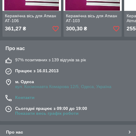
Керамічна вісь для Атман
Керамічна вісь для Атман
Кера
АТ-106
АТ-103
Atma
361,27
300,30
255
₴
₴
Про нас
97% позитивних з 139 відгуків за рік
Працює з 16.01.2013
м. Одеса
вул. Космонавта Комарова 12/5, Одеса, Україна
Контакти
Сьогодні працює з 09:00 до 19:00
Показати весь графік роботи
Про нас