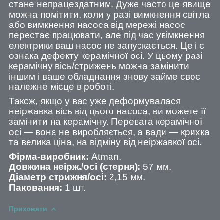
стане непрацездатним. Дуже часто це явище
можна помітити, коли у разі вимкнення світла
або вимкнення насоса від мережі насос
перестає працювати, але під час увімкнення
електрики ваш насос не запускається. Це і є
ознака дефекту керамічної осі. У цьому разі
керамічну вісь/стрижень можна замінити
іншим і ваше обладнання знову займе своє
належне місце в роботі.
Також, якщо у вас уже деформувалася
неіржавка вісь від цього насоса, ви можете її
замінити на керамічну. Перевага керамічної
осі — вона не виробляється, а вади — крихка
та велика ціна, на відміну від неіржавкої осі.
Фірма-виробник:
Atman.
Довжина неірж./осі (стерня):
57 мм.
Діаметр стрижня/осі:
2,15 мм.
Паковання:
1 шт.
Приховати