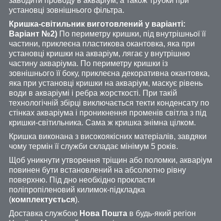
заводити проводу в акваріум, а також трубки при
установці зовнішнього фільтра.
Кришка-світильник виготовлений у варіанті:
Варіант №2)
По периметру кришки, під внутрішньої її
частини, приклеєна пластикова окантовка, яка при
установці кришки на акваріум, лягає у внутрішню
частину акваріума. По периметру кришки із
зовнішнього її боку, приклеєна декоративна окантовка,
яка при установці кришки на акваріум, маскує рівень
води в акваріумі і ребра жорсткості. При такій
технологічній збірці виключається текти конденсату по
стінках акваріума і проникнення променів світла з під
кришки-світильника. Сама ж кришка знімна цілком.
Кришка виконана з високоякісних матеріалів, завдяки
чому термін її служби складає мінімум 5 років.
Щоб уникнути утворення тріщин або поломки, акваріум
повинен бути встановлений на абсолютно рівну
поверхню. Під дно необхідно прокласти
поліпропіленовий килимок-підкладка
(
комплектується
).
Доставка службою
Нова Пошта
в будь-який регіон