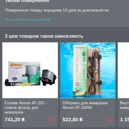
Умови повернення
Повернення товару впродовж 14 днів за домовленістю
Всі умови повернення
З цим товаром також замовляють
Голова Atman AT-201 -
Обігрівач для акваріума
Внут
помпа фільтр для
Atman AT-100W
аква
акваріума
741,20
522,80
1 1
₴
₴