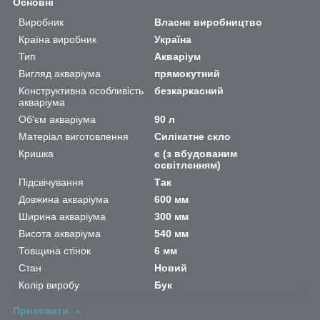
Основні
Виробник
Власне виробництво
Країна виробник
Україна
Тип
Акваріум
Вигляд акваріума
прямокутний
Конструктивна особливість
безкаркасний
акваріума
Об'єм акваріума
90 л
Матеріал виготовлення
Силікатне скло
Кришка
є (з вбудованим
освітленням)
Підсвічування
Так
Довжина акваріума
600 мм
Ширина акваріума
300 мм
Висота акваріума
540 мм
Товщина стінок
6 мм
Стан
Новий
Колір виробу
Бук
Приховати