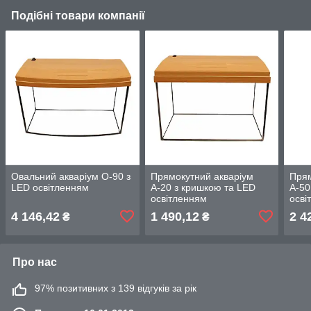
Подібні товари компанії
Овальний акваріум О-90 з
Прямокутний акваріум
Прям
LED освітленням
А-20 з кришкою та LED
А-50
освітленням
осві
4 146,42
1 490,12
2 4
₴
₴
Про нас
97% позитивних з 139 відгуків за рік