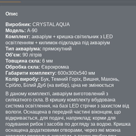
Опис
Виробник:
CRYSTAL AQUA
Модель:
А-90
Комплект:
акваріум + кришка-світильник з LED
освітленням + килимок-підкладка під акваріум
Тип акваріума:
прямокутний
Об'єм:
90 літрів
Товщина скла:
6 мм
Обробка скла:
Єврокромка
Габарити комплекту:
600х300х540 мм
Колір виробу:
Бук, Темний Горіх, Вишня, Махонь,
Срібло, Білий Дуб (на вибір), ціна не змінюється
В даному комплекті, акваріум виготовлений з
силікатного скла. В кришку комплекту вбудована
система освітлення, на базі LED стрічки з захистом від
вологи. Оснащена в передній частині віконцем, що
відкривається, для подачі, наприклад: корми для
годування рибок і засобів по догляду за водою. Кришка
оснащена додатковими отворами, через які можна