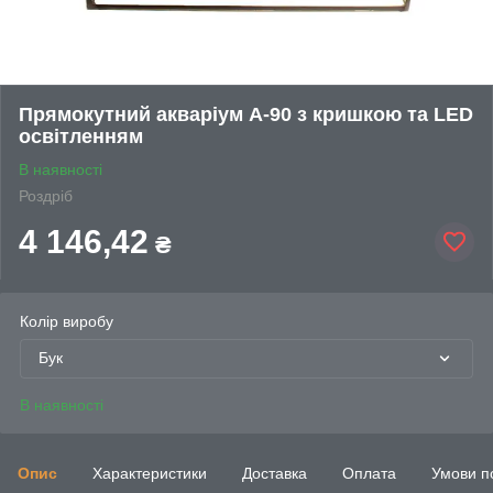
Прямокутний акваріум А-90 з кришкою та LED
освітленням
В наявності
Роздріб
4 146,42
₴
Колір виробу
Бук
В наявності
Опис
Характеристики
Доставка
Оплата
Умови п